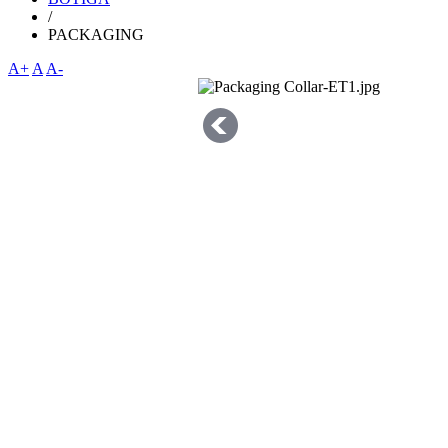
/
PACKAGING
A+
A
A-